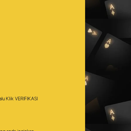
lu Klik VERIFIKASI