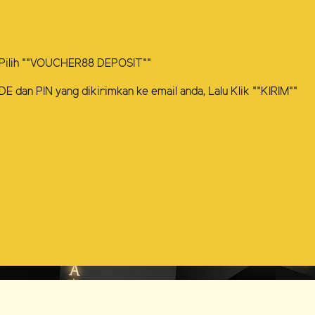
an Pilih ""VOUCHER88 DEPOSIT""
dan PIN yang dikirimkan ke email anda, Lalu Klik ""KIRIM""