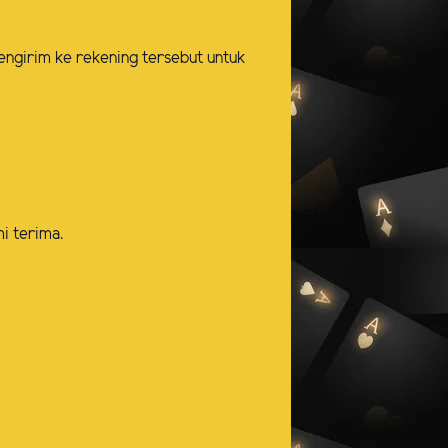
mengirim ke rekening tersebut untuk
i terima.