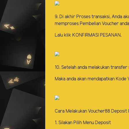
9. Di akhir Proses transaksi, Anda 
memproses Pembelian Voucher anda
Lalu klik KONFIRMASI PESANAN.
10. Setelah anda melakukan transfer 
Maka anda akan mendapatkan Kode Vou
Cara Melakukan Voucher88 Deposit 
1. Silakan Pilih Menu Deposit