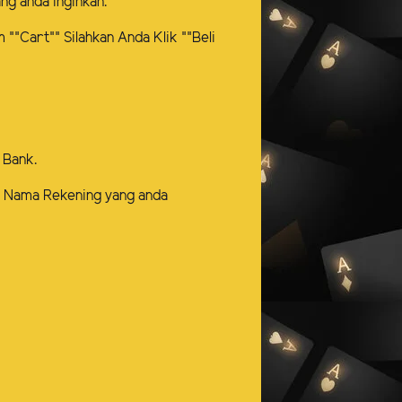
ng anda inginkan.
""Cart"" Silahkan Anda Klik ""Beli
 Bank.
i Nama Rekening yang anda