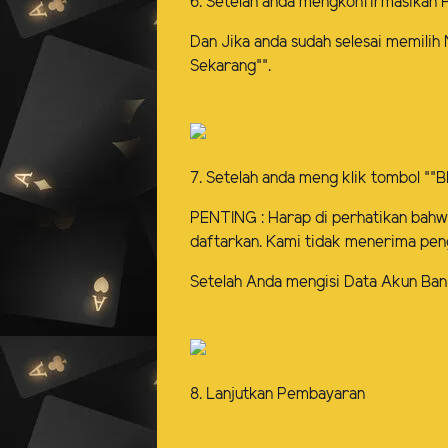
6. Setelah anda mengkonfirmasikan P
Dan Jika anda sudah selesai memilih 
Sekarang"".
7. Setelah anda meng klik tombol "
PENTING : Harap di perhatikan bahw
daftarkan. Kami tidak menerima pen
Setelah Anda mengisi Data Akun Ban
8. Lanjutkan Pembayaran