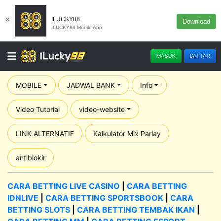
×
ILUCKY88
Download
ILUCKY88 Mobile App
MASUK
DAFTAR
MOBILE
JADWAL BANK
Info
Video Tutorial
video-website
LINK ALTERNATIF
Kalkulator Mix Parlay
antiblokir
CARA BETTING LIVE CASINO
|
CARA BETTING
IDNLIVE
|
CARA BETTING SPORTSBOOK
|
CARA
BETTING SLOTS
|
CARA BETTING TEMBAK IKAN
|