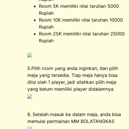
Room 5K memiliki nilai taruhan 5000
Rupiah
Room 10K memiliki nilai taruhan 10000
Rupiah
Room 25K memiliki nilai taruhan 25000
Rupiah
5.Pilih room yang anda inginkan, dan pilih
meja yang tersedia. Tiap meja hanya bisa
diisi oleh 1 player, jadi silahkan pilih meja
yang belum memiliki player didalamnya
6. Setelah masuk ke dalam meja, anda bisa
memulai permainan MM BOLATANGKAS