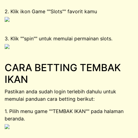
2. Klik ikon Game ""Slots"" favorit kamu
3. Klik ""spin"" untuk memulai permainan slots.
CARA BETTING TEMBAK
IKAN
Pastikan anda sudah login terlebih dahulu untuk
memulai panduan cara betting berikut:
1. Pilih menu game ""TEMBAK IKAN"" pada halaman
beranda.