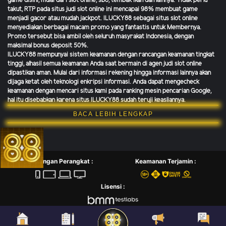
game disini, mulai dari slot online, sbo, tembak ikan dan lainnya. Tidak perlu
takut, RTP pada situs judi slot online ini mencapai 98% membuat game
menjadi gacor atau mudah jackpot. ILUCKY88 sebagai situs slot online
menyediakan berbagai macam promo yang fantastis untuk Membernya.
Promo tersebut bisa ambil oleh seluruh masyrakat Indonesia, dengan
maksimal bonus deposit 50%.
ILUCKY88 mempunyai sistem keamanan dengan rancangan keamanan tingkat
tinggi, alhasil semua keamanan Anda saat bermain di agen judi slot online
dipastikan aman. Mulai dari informasi rekening hingga informasi lainnya akan
dijaga ketat oleh teknologi enkripsi informasi. Anda dapat mengecheck
keamanan dengan mencari situs kami pada ranking mesin pencarian Google,
hal itu disebabkan karena situs ILUCKY88 sudah teruji keasliannya.
BACA LEBIH LENGKAP
Dukungan Perangkat :
Keamanan Terjamin :
Lisensi :
Copyright © - ILUCKY88. Seluruh hak cipta dilindungi