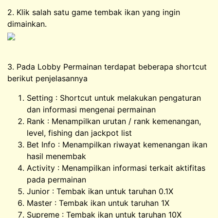
2. Klik salah satu game tembak ikan yang ingin
dimainkan.
3. Pada Lobby Permainan terdapat beberapa shortcut
berikut penjelasannya
Setting : Shortcut untuk melakukan pengaturan
dan informasi mengenai permainan
Rank : Menampilkan urutan / rank kemenangan,
level, fishing dan jackpot list
Bet Info : Menampilkan riwayat kemenangan ikan
hasil menembak
Activity : Menampilkan informasi terkait aktifitas
pada permainan
Junior : Tembak ikan untuk taruhan 0.1X
Master : Tembak ikan untuk taruhan 1X
Supreme : Tembak ikan untuk taruhan 10X