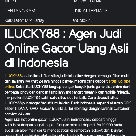
MOBILE
JADWAL BANK
TENTANG KAMI
LINK ALTERNATIF
Kalkulator Mix Parlay
antiblokir
ILUCKY88 : Agen Judi
Online Gacor Uang Asli
di Indonesia
ILUCKY88
adalah link daftar situs judi slot online dengan berbagai fitur, mulai
dari layanan live chat 24 jam hingga banyak macam cara deposit
situs judi slot
online
. Selain itu ILUCKY88 lengkap dengan banyak jenis game slot online dari
berbagai provider dengan tampilan yang sangat menarik dan mobile friendly,
menjadikan
ILUCKY88 salah satu situs slot terbaik. Cara deposit situs
ILUCKY88 pun sangat Variatif, mulai dari Bank Indonesia seperti ataupun QRIS
seperti DANA , OVO , Gopay & Linkaja. Terlebih lagi dengan layanan customer
service 24 Jam.
Agen judi slot online gacor ILUCKY88 ini memproses deposit hingga
withdraw dengan sangat cepat. Dengan minimal deposit Rp.10.000 Anda
sudah bisa bermain serta mendapatkan kesempatan jackpot dari banyak