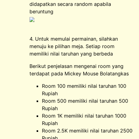
didapatkan secara random apabila
beruntung
4. Untuk memulai permainan, silahkan
menuju ke pilihan meja. Setiap room
memiliki nilai taruhan yang berbeda
Berikut penjelasan mengenai room yang
terdapat pada Mickey Mouse Bolatangkas
Room 100 memiliki nilai taruhan 100
Rupiah
Room 500 memiliki nilai taruhan 500
Rupiah
Room 1K memiliki nilai taruhan 1000
Rupiah
Room 2.5K memiliki nilai taruhan 2500
Rupiah