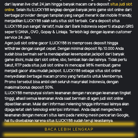
dari layanan live chat 24 jam hingga banyak macam cara deposit
situs judi slot
online
. Selain itu ILUCKY88 lengkap dengan banyak jenis game slot online dari
berbagai provider dengan tampilan yang sangat menarik dan mobile friendly,
menjadikan
ILUCKY88 salah satu situs slot terbaik. Cara deposit situs
ILUCKY88 pun sangat Variatif, mulai dari Bank Indonesia seperti ataupun QRIS
seperti DANA , OVO , Gopay & Linkaja. Terlebih lagi dengan layanan customer
service 24 Jam.
Agen judi slot online gacor ILUCKY88 ini memproses deposit hingga
withdraw dengan sangat cepat. Dengan minimal deposit Rp.10.000 Anda
sudah bisa bermain serta mendapatkan kesempatan jackpot dari banyak
game disini, mulai dari slot online, sbo, tembak ikan dan lainnya. Tidak perlu
takut, RTP pada situs judi slot online ini mencapai 98% membuat game
menjadi gacor atau mudah jackpot. ILUCKY88 sebagai situs slot online
menyediakan berbagai macam promo yang fantastis untuk Membernya.
Promo tersebut bisa ambil oleh seluruh masyrakat Indonesia, dengan
maksimal bonus deposit 50%.
ILUCKY88 mempunyai sistem keamanan dengan rancangan keamanan tingkat
tinggi, alhasil semua keamanan Anda saat bermain di agen judi slot online
dipastikan aman. Mulai dari informasi rekening hingga informasi lainnya akan
dijaga ketat oleh teknologi enkripsi informasi. Anda dapat mengecheck
keamanan dengan mencari situs kami pada ranking mesin pencarian Google,
hal itu disebabkan karena situs ILUCKY88 sudah teruji keasliannya.
BACA LEBIH LENGKAP