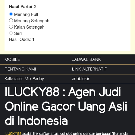
MOBILE
JADWAL BANK
TENTANG KAMI
LINK ALTERNATIF
Kalkulator Mix Parlay
antiblokir
ILUCKY88 : Agen Judi
Online Gacor Uang Asli
di Indonesia
ILUCKY88
adalah link daftar situs judi slot online dengan berbagai fitur, mulai