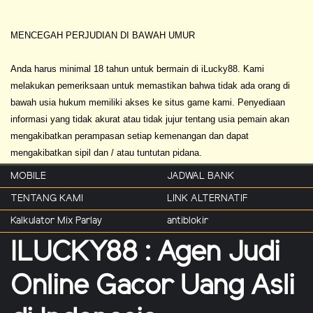
MENCEGAH PERJUDIAN DI BAWAH UMUR
Anda harus minimal 18 tahun untuk bermain di iLucky88. Kami
melakukan pemeriksaan untuk memastikan bahwa tidak ada orang di
bawah usia hukum memiliki akses ke situs game kami. Penyediaan
informasi yang tidak akurat atau tidak jujur tentang usia pemain akan
mengakibatkan perampasan setiap kemenangan dan dapat
mengakibatkan sipil dan / atau tuntutan pidana.
MOBILE
JADWAL BANK
TENTANG KAMI
LINK ALTERNATIF
Kalkulator Mix Parlay
antiblokir
ILUCKY88 : Agen Judi
Online Gacor Uang Asli