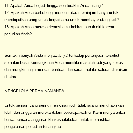
11. Apakah Anda berjudi hingga sen terakhir Anda hilang?
12. Apakah Anda berbohong, mencuri atau meminjam hanya untuk
mendapatkan uang untuk berjudi atau untuk membayar utang judi?
13. Apakah Anda merasa depresi atau bahkan bunuh diri karena
perjudian Anda?
Semakin banyak Anda menjawab 'ya' terhadap pertanyaan tersebut,
semakin besar kemungkinan Anda memiliki masalah judi yang serius
dan mungkin ingin mencari bantuan dan saran melalui saluran diuraikan
di atas
MENGELOLA PERMAINAN ANDA
Untuk pemain yang sering menikmati judi, tidak jarang menghabiskan
lebih dari anggaran mereka dalam beberapa waktu. Kami menyarankan
bahwa rencana anggaran khusus dilakukan untuk memastikan
pengeluaran perjudian terjangkau.