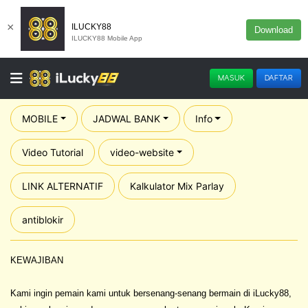
×
ILUCKY88
Download
ILUCKY88 Mobile App
MASUK
DAFTAR
MOBILE
JADWAL BANK
Info
Video Tutorial
video-website
LINK ALTERNATIF
Kalkulator Mix Parlay
antiblokir
KEWAJIBAN
Kami ingin pemain kami untuk bersenang-senang bermain di iLucky88,